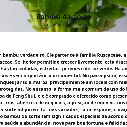
Bambu-da-sorte
Dracaena sanderiana
 bambu verdadeiro. Ele pertence à família Ruscaceae, a
ae. Se lhe for permitido crescer livremente, esta drac
folhas lanceoladas, estreitas, perenes e de cor verde. Há 
nais e sem importância ornamental. No paisagismo, ess
renques junto a muros, principalmente em locais com me
 protegidas. No entanto, a forma mais comum de uso do
esa do Feng Shui, ele é comprado e oferecido como presen
uras, abertura de negócios, aquisição de imóveis, nov
sorte adquirem formas variadas, como espirais, corações
o bambu-da-sorte tem significados especiais de acordo c
 para saúde e abundância, nove para boa fortuna e felic