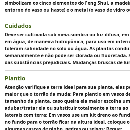
simbolizam os cinco elementos do Feng Shui, a madeira 
entorno do vaso ou haste) e o metal (o vaso de vidro 
Cuidados
Deve ser cultivada sob meia-sombra ou luz difusa, em
em água, de maneira hidropônica, para uso em interior
toleram salinidade no solo ou água. As plantas condu
semanalmente e não pode ser clorada ou fluoretada. Se
das substâncias prejudiciais. Mudanças bruscas de l
Plantio
Atenção verifique a terra ideal para sua planta, elas 
maior que o torrão da muda; Para plantio em vasos de
tamanho da planta, caso queira ela maior escolha um v
adubar/tratar ela ou substituir totalmente a terra ao 
laterais com terra; Em vasos use um kit dreno ao fund
no fundo para o torrão ficar na altura ideal, coloque o
algumas cascas de pinho, pedras ou seixos; Regue;