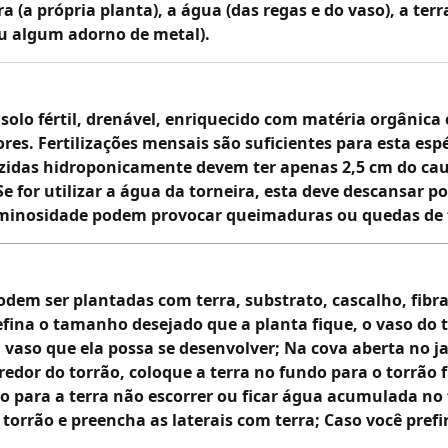
(a própria planta), a água (das regas e do vaso), a terra
ou algum adorno de metal).
 solo fértil, drenável, enriquecido com matéria orgânic
es. Fertilizações mensais são suficientes para esta espé
zidas hidroponicamente devem ter apenas 2,5 cm do caul
 for utilizar a água da torneira, esta deve descansar p
uminosidade podem provocar queimaduras ou quedas de fo
podem ser plantadas com terra, substrato, cascalho, fibr
fina o tamanho desejado que a planta fique, o vaso do 
aso que ela possa se desenvolver; Na cova aberta no jar
redor do torrão, coloque a terra no fundo para o torrão f
o para a terra não escorrer ou ficar água acumulada no 
 torrão e preencha as laterais com terra; Caso você prefi